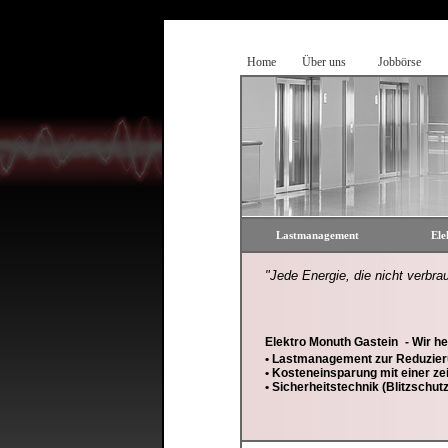
Home
Über uns
Jobbörse
Lastmanagement
Ele
"Jede Energie, die nicht verbrau
Elektro Monuth Gastein
- Wir h
• Lastmanagement zur Reduzieru
• Kosteneinsparung mit einer z
• Sicherheitstechnik (Blitzschut