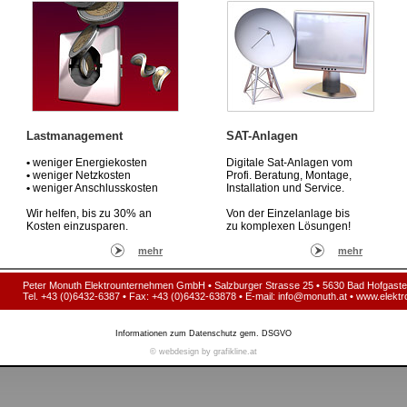
Lastmanagement
SAT-Anlagen
•
weniger Energiekosten
Digitale Sat-Anlagen vom
•
weniger Netzkosten
Profi. Beratung, Montage,
•
weniger Anschlusskosten
Installation und Service.
Wir helfen, bis zu 30% an
Von der Einzelanlage bis
Kosten einzusparen.
zu komplexen Lösungen!
mehr
mehr
Peter Monuth Elektrounternehmen GmbH
•
Salzburger Strasse 25
•
5630 Bad Hofgaste
Tel. +43 (0)6432-6387
•
Fax: +43 (0)6432-63878
•
E-mail:
info@monuth.at
•
www.elektr
Informationen zum Datenschutz gem. DSGVO
© webdesign by grafikline.at