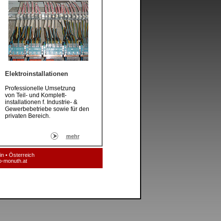
Elektroinstallationen
Professionelle Umsetzung
von Teil- und Komplett-
installationen f. Industrie- &
Gewerbebetriebe sowie für den
privaten Bereich.
mehr
in
•
Österreich
o-monuth.at